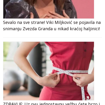
Sevalo na sve strane! Viki Miljković se pojavila na
snimanju Zvezda Granda u nikad kraćoj haljinici!
ZDRAVLJE: Uz ovu jednostavnu vežbu ćete brzo i