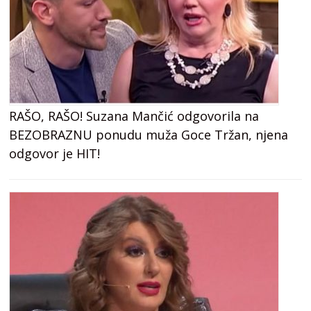
RAŠO, RAŠO! Suzana Mančić odgovorila na
BEZOBRAZNU ponudu muža Goce Tržan, njena
odgovor je HIT!