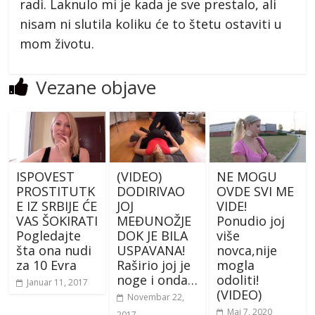
radi. Laknulo mi je kada je sve prestalo, ali
nisam ni slutila koliku će to štetu ostaviti u
mom životu.
Vezane objave
ISPOVEST
(VIDEO)
NE MOGU
PROSTITUTK
DODIRIVAO
OVDE SVI ME
E IZ SRBIJE ĆE
JOJ
VIDE!
VAS ŠOKIRATI
MEĐUNOŽJE
Ponudio joj
Pogledajte
DOK JE BILA
više
šta ona nudi
USPAVANA!
novca,nije
za 10 Evra
Raširio joj je
mogla
noge i onda…
odoliti!
Januar 11, 2017
(VIDEO)
Novembar 22,
Maj 7, 2020
2017