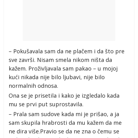
– Pokušavala sam da ne plačem i da što pre
sve završi. Nisam smela nikom ništa da
kažem. Proživljavala sam pakao – u mojoj
kući nikada nije bilo ljubavi, nije bilo
normalnih odnosa.
Ona se je prisetila i kako je izgledalo kada
mu se prvi put suprostavila.
– Prala sam sudove kada mi je prišao, a ja
sam skupila hrabrosti da mu kažem da me
ne dira više.Pravio se da ne zna o čemu se