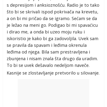
s depresijom i anksioznošću. Radio je to tako
što bi se skrivali ispod pokrivača na krevetu,
a on bi mi pričao da se igramo. Sećam se da
je ležao na meni go. Podigao bi mi spavaćicu
i dirao me, a onda bi uzeo moju ruku i
iskoristio je kako bi ga zadovoljila. Uvek sam
se pravila da spavam i leđima okrenula
leđima od njega. Bila sam prestravljena i
zbunjena i nisam znala šta drugo da uradim.
To bi se uvek dešavalo nedeljom naveče.
Kasnije se zlostavljanje pretvorilo u silovanje.