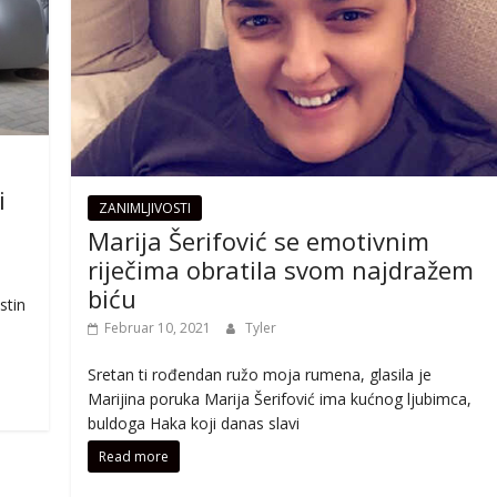
i
ZANIMLJIVOSTI
Marija Šerifović se emotivnim
riječima obratila svom najdražem
biću
stin
Februar 10, 2021
Tyler
Sretan ti rođendan ružo moja rumena, glasila je
Marijina poruka Marija Šerifović ima kućnog ljubimca,
buldoga Haka koji danas slavi
Read more