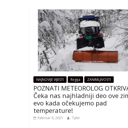
NAJNOVIJE VIJESTI
Regija
ZANIMLJIVOSTI
POZNATI METEOROLOG OTKRIV
Čeka nas najhladniji deo ove zi
evo kada očekujemo pad
temperature!
Februar 9, 2021
Tyler