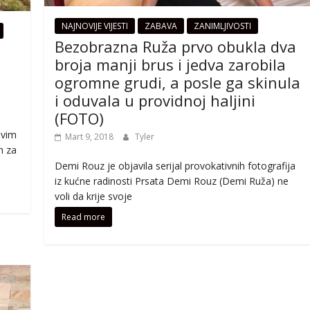
NAJNOVIJE VIJESTI
ZABAVA
ZANIMLJIVOSTI
Bezobrazna Ruža prvo obukla dva
broja manji brus i jedva zarobila
ogromne grudi, a posle ga skinula
i oduvala u providnoj haljini
(FOTO)
Ovim
Mart 9, 2018
Tyler
n za
Demi Rouz je objavila serijal provokativnih fotografija
iz kućne radinosti Prsata Demi Rouz (Demi Ruža) ne
voli da krije svoje
Read more