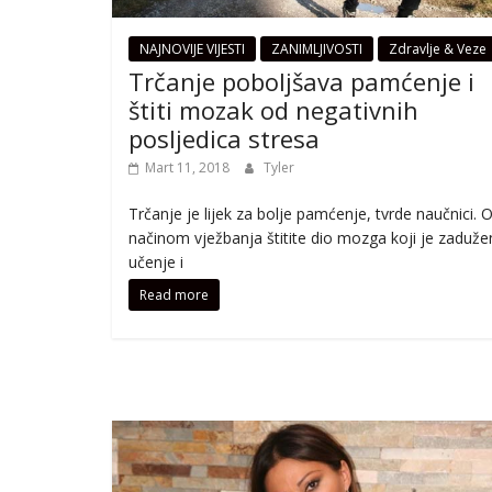
NAJNOVIJE VIJESTI
ZANIMLJIVOSTI
Zdravlje & Veze
Trčanje poboljšava pamćenje i
štiti mozak od negativnih
posljedica stresa
Mart 11, 2018
Tyler
Trčanje je lijek za bolje pamćenje, tvrde naučnici. 
načinom vježbanja štitite dio mozga koji je zaduže
učenje i
Read more