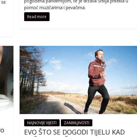
pogođena pandemijom, te je država Srbija pritekla u
 se
pomoć muzičarima i pevačima.
Read more
NAJNOVIJE VIJESTI
ZANIMLJIVOSTI
vo
EVO ŠTO SE DOGODI TIJELU KAD