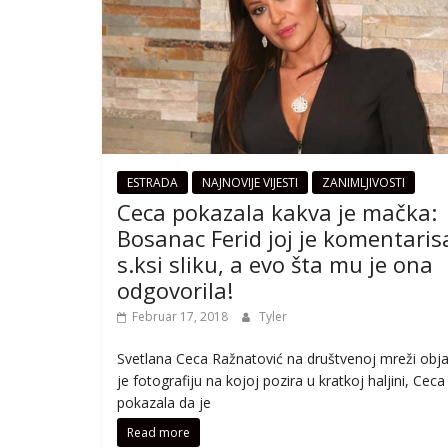
ESTRADA
NAJNOVIJE VIJESTI
ZANIMLJIVOSTI
Ceca pokazala kakva je mačka:
Bosanac Ferid joj je komentaris
s.ksi sliku, a evo šta mu je ona
odgovorila!
Februar 17, 2018
Tyler
Svetlana Ceca Ražnatović na društvenoj mreži obja
je fotografiju na kojoj pozira u kratkoj haljini, Ceca
pokazala da je
Read more