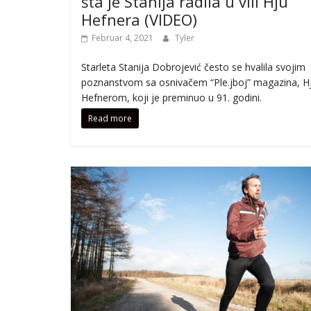
šta je Stanija radila u vili Hju
Hefnera (VIDEO)
Februar 4, 2021
Tyler
Starleta Stanija Dobrojević često se hvalila svojim
poznanstvom sa osnivačem “Ple.jboj” magazina, H
Hefnerom, koji je preminuo u 91. godini.
Read more