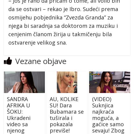
– Još je rano da pričam o tome, ali volio bih
da se ostvari – rekao je Ibro. Sudeći prema
osmijehu pobjednika “Zvezda Granda” za
njega bi saradnja sa doktorom za muziku i
cenjenim članom žirija u takmičenju bila
ostvarenje velikog sna.
Vezane objave
SANDRA
AU, KOLIKE
(VIDEO)
AFRIKA U
SU! Dara
Suknjica
ŠOKU:
Bubamara se
najkraća
Ukradeni
tuširala i
moguća, a
video sa
pokazala
gaćice samo
njenog
previše!
sevaju! Zbog