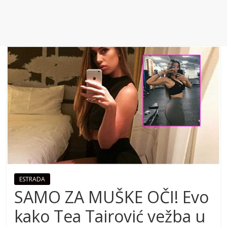
ESTRADA
SAMO ZA MUŠKE OČI! Evo
kako Tea Tairović vežba u