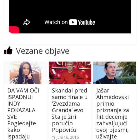
Vezane objave
DA VAM OČI
Skandal pred
Jašar
ISPADNU:
samo finale u
Ahmedovski
INDY
‘Zvezdama
primio
POKAZALA
Granda’ evo
priznanje za
SVE
šta je žiri
hit decenije
Pogledajte
poručio
zahvaljujući
kako
Popoviću
ovoj pjesmi,
ispadaju
uživajte
Juni 16, 2016