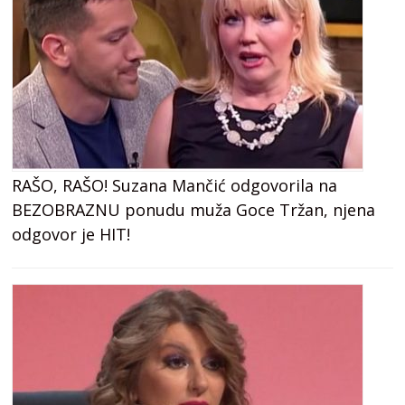
RAŠO, RAŠO! Suzana Mančić odgovorila na
BEZOBRAZNU ponudu muža Goce Tržan, njena
odgovor je HIT!