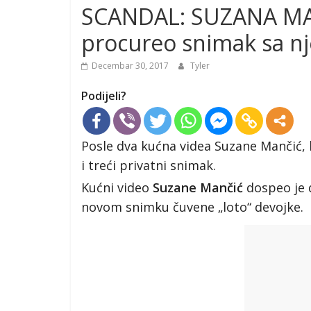
SCANDAL: SUZANA MA
procureo snimak sa n
Decembar 30, 2017
Tyler
Podijeli?
Posle dva kućna videa Suzane Mančić, k
i treći privatni snimak.
Kućni video
Suzane Mančić
dospeo je d
novom snimku čuvene „loto“ devojke.