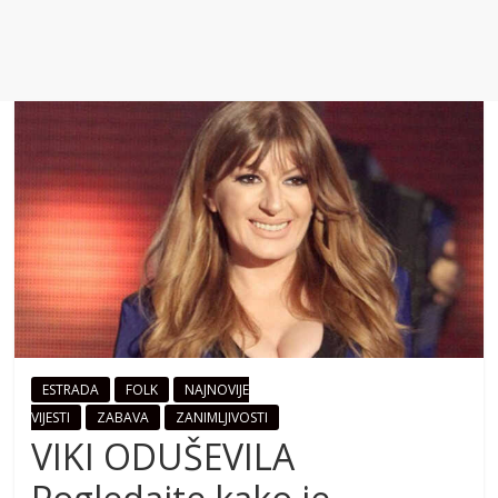
ESTRADA
FOLK
NAJNOVIJE
VIJESTI
ZABAVA
ZANIMLJIVOSTI
VIKI ODUŠEVILA