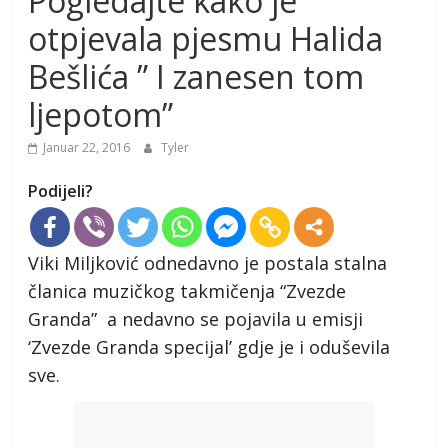
Pogledajte kako je
otpjevala pjesmu Halida
Bešlića ” I zanesen tom
ljepotom”
Januar 22, 2016
Tyler
Podijeli?
Viki Miljković odnedavno je postala stalna
članica muzičkog takmičenja “Zvezde
Granda” a nedavno se pojavila u emisji
‘Zvezde Granda specijal’ gdje je i oduševila
sve.