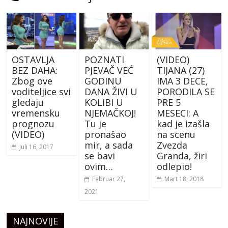
OSTAVLJA
POZNATI
(VIDEO)
BEZ DAHA:
PJEVAČ VEĆ
TIJANA (27)
Zbog ove
GODINU
IMA 3 DECE,
voditeljice svi
DANA ŽIVI U
PORODILA SE
gledaju
KOLIBI U
PRE 5
vremensku
NJEMAČKOJ!
MESECI: A
prognozu
Tu je
kad je izašla
(VIDEO)
pronašao
na scenu
mir, a sada
Zvezda
Juli 16, 2017
se bavi
Granda, žiri
ovim…
odlepio!
Februar 27,
Mart 18, 2018
2021
NAJNOVIJE