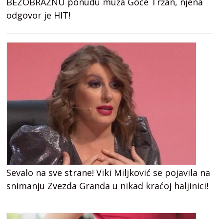
BEZOBRAZNU ponudu muža Goce Tržan, njena
odgovor je HIT!
Sevalo na sve strane! Viki Miljković se pojavila na
snimanju Zvezda Granda u nikad kraćoj haljinici!