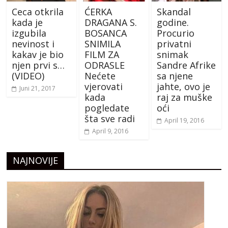
Ceca otkrila
ĆERKA
Skandal
kada je
DRAGANA S.
godine.
izgubila
BOSANCA
Procurio
nevinost i
SNIMILA
privatni
kakav je bio
FILM ZA
snimak
njen prvi s…
ODRASLE
Sandre Afrike
(VIDEO)
Nećete
sa njene
vjerovati
jahte, ovo je
Juni 21, 2017
kada
raj za muške
pogledate
oći
šta sve radi
April 19, 2016
April 9, 2016
NAJNOVIJE