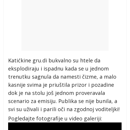
Katićkine gru.di bukvalno su htele da
eksplodiraju i ispadnu kada se u jednom
trenutku sagnula da namesti čizme, a malo
kasnije svima je priuštila prizor i pozadine
dok je na stolu još jednom proveravala
scenario za emisiju. Publika se nije bunila, a
svi su uživali i parili oči na zgodnoj voditeljki!
Pogledajte fotografije u video galeriji: