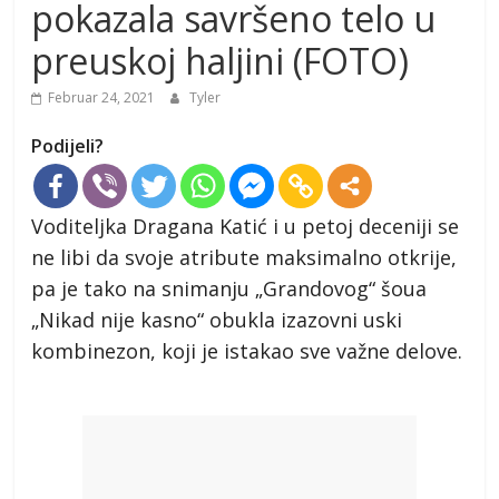
pokazala savršeno telo u
preuskoj haljini (FOTO)
Februar 24, 2021
Tyler
Podijeli?
Voditeljka Dragana Katić i u petoj deceniji se
ne libi da svoje atribute maksimalno otkrije,
pa je tako na snimanju „Grandovog“ šoua
„Nikad nije kasno“ obukla izazovni uski
kombinezon, koji je istakao sve važne delove.