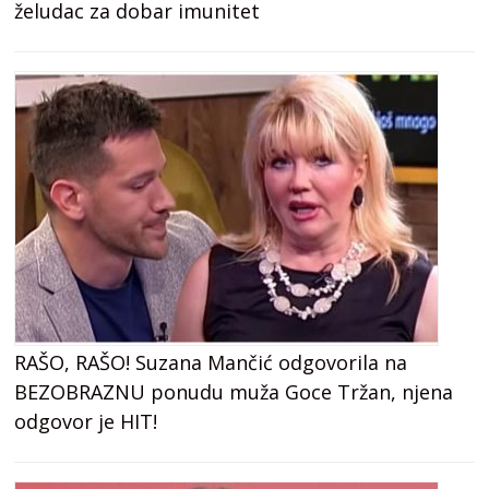
želudac za dobar imunitet
RAŠO, RAŠO! Suzana Mančić odgovorila na
BEZOBRAZNU ponudu muža Goce Tržan, njena
odgovor je HIT!