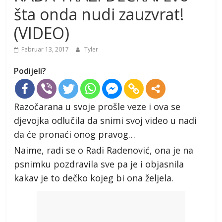
šta onda nudi zauzvrat!
(VIDEO)
Februar 13, 2017
Tyler
Podijeli?
Razočarana u svoje prošle veze i ova se
djevojka odlučila da snimi svoj video u nadi
da će pronaći onog pravog…
Naime, radi se o Radi Radenović, ona je na
psnimku pozdravila sve pa je i objasnila
kakav je to dečko kojeg bi ona željela.