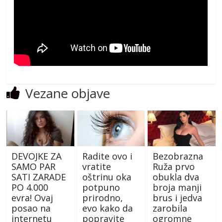
Vezane objave
DEVOJKE ZA
Radite ovo i
Bezobrazna
SAMO PAR
vratite
Ruža prvo
SATI ZARADE
oštrinu oka
obukla dva
PO 4.000
potpuno
broja manji
evra! Ovaj
prirodno,
brus i jedva
posao na
evo kako da
zarobila
internetu
popravite
ogromne