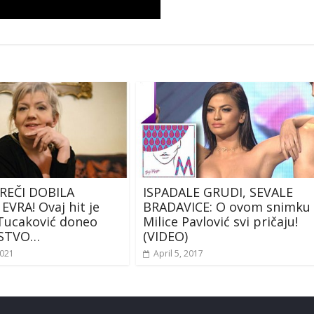
 REČI DOBILA
ISPADALE GRUDI, SEVALE
 EVRA! Ovaj hit je
BRADAVICE: O ovom snimku
Tucaković doneo
Milice Pavlović svi pričaju!
STVO…
(VIDEO)
2021
April 5, 2017