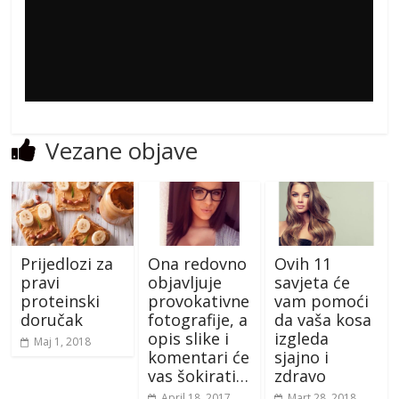
Vezane objave
Prijedlozi za
Ona redovno
Ovih 11
pravi
objavljuje
savjeta će
proteinski
provokativne
vam pomoći
doručak
fotografije, a
da vaša kosa
opis slike i
izgleda
Maj 1, 2018
komentari će
sjajno i
vas šokirati…
zdravo
April 18, 2017
Mart 28, 2018