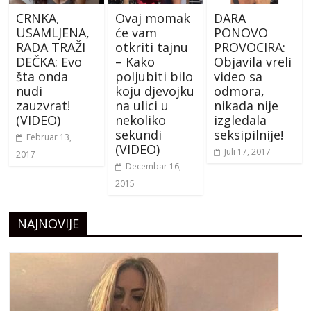
CRNKA,
Ovaj momak
DARA
USAMLJENA,
će vam
PONOVO
RADA TRAŽI
otkriti tajnu
PROVOCIRA:
DEČKA: Evo
– Kako
Objavila vreli
šta onda
poljubiti bilo
video sa
nudi
koju djevojku
odmora,
zauzvrat!
na ulici u
nikada nije
(VIDEO)
nekoliko
izgledala
sekundi
seksipilnije!
Februar 13,
(VIDEO)
Juli 17, 2017
2017
Decembar 16,
2015
NAJNOVIJE