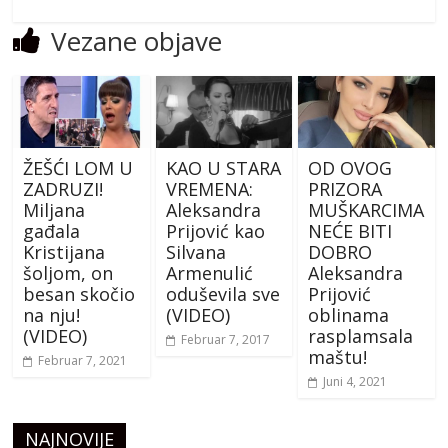
Vezane objave
ŽEŠĆI LOM U
KAO U STARA
OD OVOG
ZADRUZI!
VREMENA:
PRIZORA
Miljana
Aleksandra
MUŠKARCIMA
gađala
Prijović kao
NEĆE BITI
Kristijana
Silvana
DOBRO
šoljom, on
Armenulić
Aleksandra
besan skočio
oduševila sve
Prijović
na nju!
(VIDEO)
oblinama
(VIDEO)
rasplamsala
Februar 7, 2017
maštu!
Februar 7, 2021
Juni 4, 2021
NAJNOVIJE